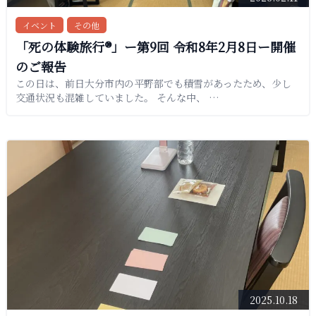
イベント
その他
「死の体験旅行®︎」ー第9回 令和8年2月8日ー開催
のご報告
この日は、前日大分市内の平野部でも積雪があったため、少し
交通状況も混雑していました。 そんな中、 …
2025.10.18