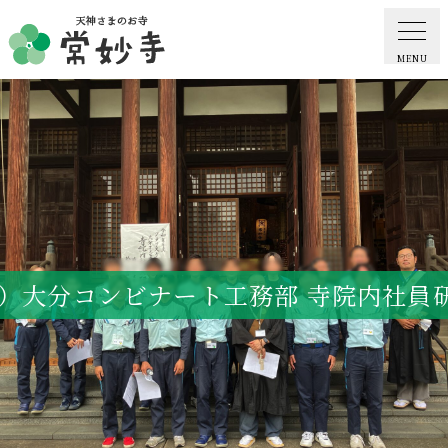
MENU
ホーム
常妙寺紹介
納骨堂・お墓
）大分コンビナート工務部 寺院内社員研
葬儀・供養・祈祷
ギャラリー
お知らせ