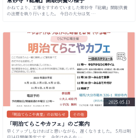
常妙寺『総廟』開眼供養の様子
かねてより、工事をすすめていました常妙寺『総廟』開眼供養
の法要を執り行いました。 今日の大分は気 …
2025.05.13
「明治てらこや食堂」のお知らせ
その他
「明治てらこやカフェ」のご案内
早くアップしなければと思いながら、遅くなりました。 5月は明
日14日開催予定です。 今年はゆるや …