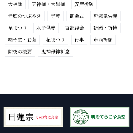
大掃除
天神様・大黒様
安産祈願
寺庭のつぶやき
寺葬
御会式
施餓鬼供養
星まつり
水子供養
百部経会
祈願・祈祷
納骨堂・お墓
花まつり
行事
車両祈願
除夜の法要
鬼神母神祈念