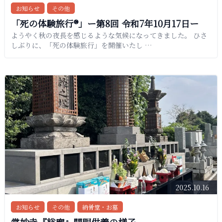
お知らせ
その他
「死の体験旅行®︎」ー第8回 令和7年10月17日ー
ようやく秋の夜長を感じるような気候になってきました。 ひさ
しぶりに、「死の体験旅行」を開催いたし …
2025.10.16
お知らせ
その他
納骨堂・お墓