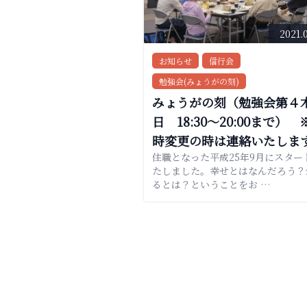
2021.
お知らせ
信行会
勉強会(みょうがの刻)
みょうがの刻（勉強会第４
日 18:30〜20:00まで） 
時変更の時は連絡いたしま
住職となった平成25年9月にスター
たしました。幸せとはなんだろう？
るとは？ということをお …