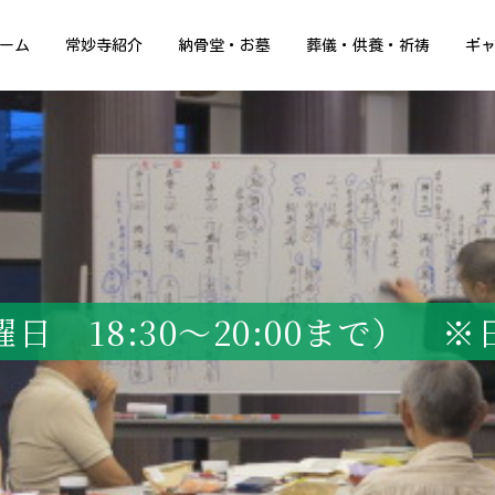
ーム
常妙寺紹介
納骨堂・お墓
葬儀・供養・祈祷
ギ
 18:30〜20:00まで）