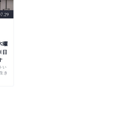
07.29
木曜
※日
す
トい
生き