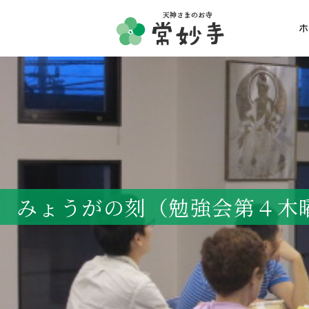
ホ
ホーム
常妙寺紹介
納骨堂・お墓
みょうがの刻（勉強会第４木曜日
葬儀・供養・祈祷
ギャラリー
お知らせ