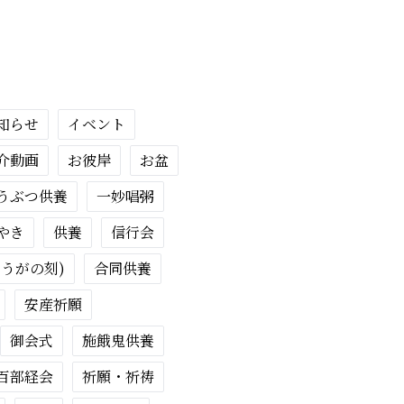
知らせ
イベント
介動画
お彼岸
お盆
うぶつ供養
一妙唱粥
やき
供養
信行会
ょうがの刻)
合同供養
安産祈願
御会式
施餓鬼供養
百部経会
祈願・祈祷