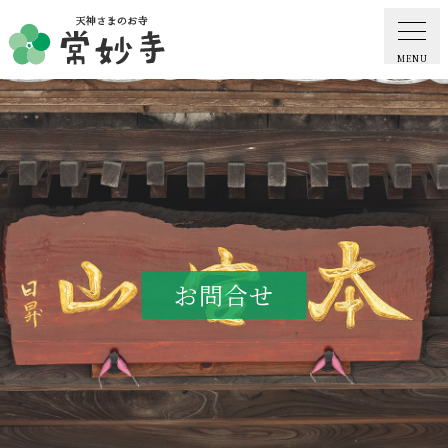
MENU
ホーム
常妙寺紹介
納骨堂・お墓
お問合せ
葬儀・供養・祈祷
ギャラリー
お知らせ