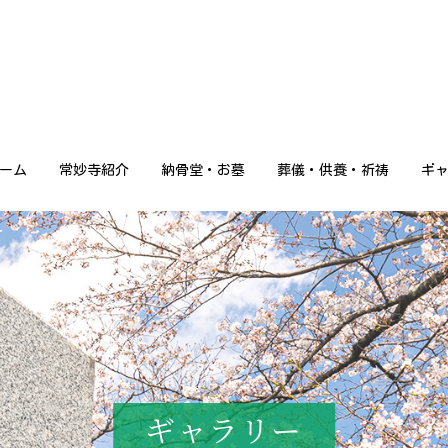
ーム
常妙寺紹介
納骨堂・お墓
葬儀・供養・祈祷
ギ
ギャラリー