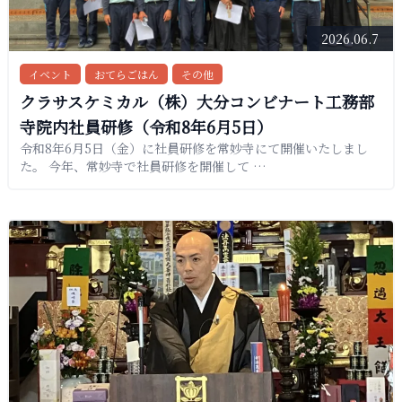
2026.06.7
イベント
おてらごはん
その他
クラサスケミカル（株）大分コンビナート工務部
寺院内社員研修（令和8年6月5日）
令和8年6月5日（金）に社員研修を常妙寺にて開催いたしまし
た。 今年、常妙寺で社員研修を開催して …