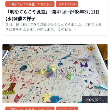
「明治てらこや食堂」のお知らせ
おてらごはん
「明治てらこや食堂」−第47回−令和8年3月11日
(水)開催の様子
３月、日に日に夕方の時間が長くなってきました。境内の至る
所に春を迎える兆しが伺えます。 この日も …
2026.02.24
「明治てらこや食堂」のお知らせ
おてらごはん