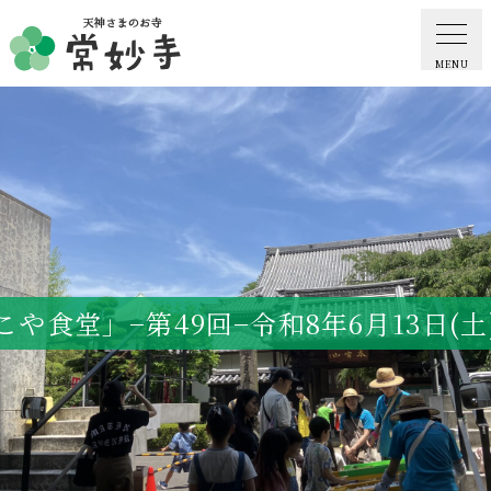
MENU
ホーム
常妙寺紹介
納骨堂・お墓
や食堂」−第49回−令和8年6月13日(
葬儀・供養・祈祷
ギャラリー
お知らせ