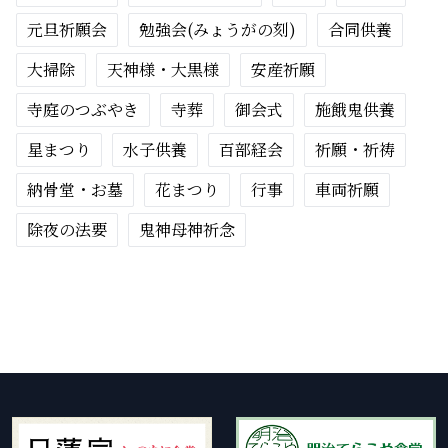
元旦祈願会
勉強会(みょうがの刻)
合同供養
大掃除
天神様・大黒様
安産祈願
寺庭のつぶやき
寺葬
御会式
施餓鬼供養
星まつり
水子供養
百部経会
祈願・祈祷
納骨堂・お墓
花まつり
行事
車両祈願
除夜の法要
鬼神母神祈念