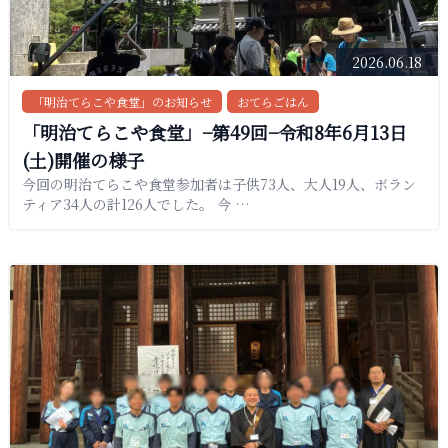
2026.06.18
「明治てらこや食堂」のお知らせ
おてらごはん
「明治てらこや食堂」−第49回−令和8年6月13日
(土)開催の様子
今回の明治てらこや食堂参加者は子供73人、大人19人、ボラン
ティア34人の計126人でした。 今 …