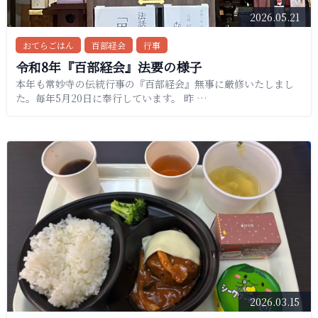
2026.05.21
おてらごはん
百部経会
行事
令和8年『百部経会』法要の様子
本年も常妙寺の伝統行事の『百部経会』無事に厳修いたしまし
た。毎年5月20日に奉行しています。 昨 …
2026.03.15