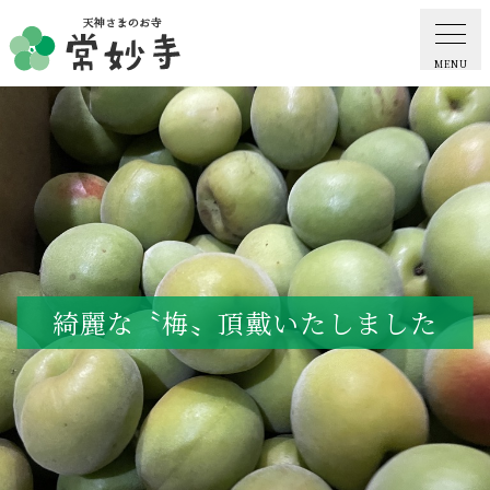
MENU
ホーム
常妙寺紹介
納骨堂・お墓
綺麗な〝梅〟頂戴いたしました
葬儀・供養・祈祷
ギャラリー
お知らせ