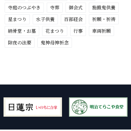
寺庭のつぶやき
寺葬
御会式
施餓鬼供養
星まつり
水子供養
百部経会
祈願・祈祷
納骨堂・お墓
花まつり
行事
車両祈願
除夜の法要
鬼神母神祈念