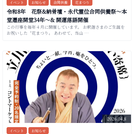
イベント
お知らせ
合同供養
花まつり
令和8年 花祭&納骨壇・永代霊位合同供養祭〜本
堂遷座開堂34年〜& 開運落語開催
この行事を毎年４月に開催しています。 お釈迦さまのご生誕を
お祝いした〝花まつり〟 あわせて、当山 …
2026.04.8
イベント
お知らせ