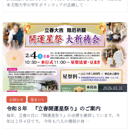
本文理大学の学生ボランティアが企画して …
2026.01.31
お知らせ
星まつり
令和８年 『立春開運星祭り』のご案内
毎年、立春の日に『開運星祭り』の法要を厳修しています。今
年は２月４日です。 今年も六人の僧侶が身 …