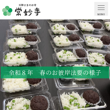
MENU
ホーム
常妙寺紹介
納骨堂・お墓
令和８年 春のお彼岸法要の様子
葬儀・供養・祈祷
ギャラリー
お知らせ