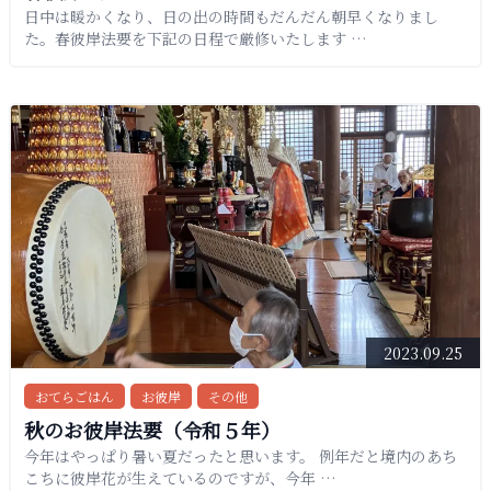
日中は暖かくなり、日の出の時間もだんだん朝早くなりまし
た。春彼岸法要を下記の日程で厳修いたします …
2023.09.25
おてらごはん
お彼岸
その他
秋のお彼岸法要（令和５年）
今年はやっぱり暑い夏だったと思います。 例年だと境内のあち
こちに彼岸花が生えているのですが、今年 …