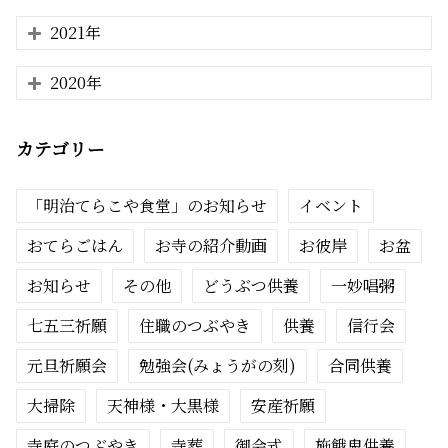
2021年
2020年
カテゴリー
「明治てらこや食堂」のお知らせ
イベント
おてらごはん
お寺の紹介動画
お彼岸
お盆
お知らせ
その他
どうぶつ供養
一妙唱粥
七五三祈願
住職のつぶやき
供養
信行会
元旦祈願会
勉強会(みょうがの刻)
合同供養
大掃除
天神様・大黒様
安産祈願
寺庭のつぶやき
寺葬
御会式
施餓鬼供養