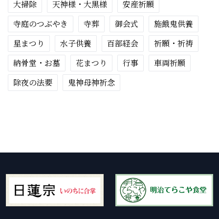
大掃除
天神様・大黒様
安産祈願
寺庭のつぶやき
寺葬
御会式
施餓鬼供養
星まつり
水子供養
百部経会
祈願・祈祷
納骨堂・お墓
花まつり
行事
車両祈願
除夜の法要
鬼神母神祈念