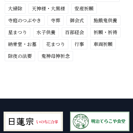
大掃除
天神様・大黒様
安産祈願
寺庭のつぶやき
寺葬
御会式
施餓鬼供養
星まつり
水子供養
百部経会
祈願・祈祷
納骨堂・お墓
花まつり
行事
車両祈願
除夜の法要
鬼神母神祈念