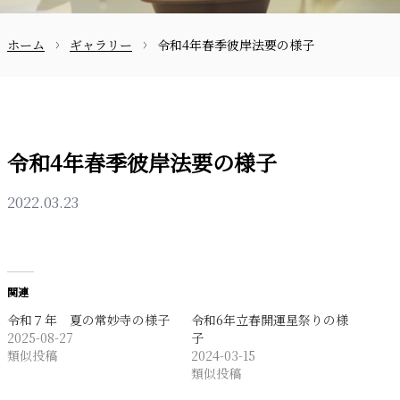
ホーム
ギャラリー
令和4年春季彼岸法要の様子
お問合せ
令和4年春季彼岸法要の様子
2022.03.23
〒870-0133
関連
令和７年 夏の常妙寺の様子
令和6年立春開運星祭りの様
097-521-2585
2025-08-27
子
類似投稿
2024-03-15
類似投稿