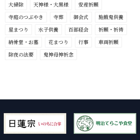
大掃除
天神様・大黒様
安産祈願
寺庭のつぶやき
寺葬
御会式
施餓鬼供養
星まつり
水子供養
百部経会
祈願・祈祷
納骨堂・お墓
花まつり
行事
車両祈願
除夜の法要
鬼神母神祈念