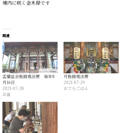
境内に咲く金木犀です
関連
盂蘭盆会施餓鬼法要 毎年8
月施餓鬼法要
月16日
2021-07-29
2021-07-28
おてらごはん
お盆