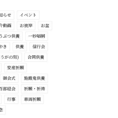
知らせ
イベント
介動画
お彼岸
お盆
うぶつ供養
一妙唱粥
やき
供養
信行会
ょうがの刻)
合同供養
安産祈願
御会式
施餓鬼供養
百部経会
祈願・祈祷
行事
車両祈願
念