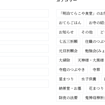
「明治てらこや食堂」のお
おてらごはん
お寺の紹
お知らせ
その他
ど
七五三祈願
住職のつぶ
元旦祈願会
勉強会(み
大掃除
天神様・大黒様
寺庭のつぶやき
寺葬
星まつり
水子供養
納骨堂・お墓
花まつり
除夜の法要
鬼神母神祈