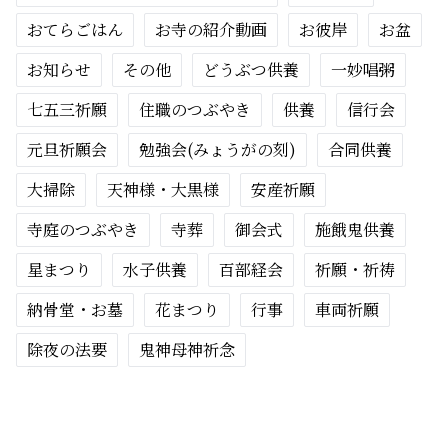
おてらごはん
お寺の紹介動画
お彼岸
お盆
お知らせ
その他
どうぶつ供養
一妙唱粥
七五三祈願
住職のつぶやき
供養
信行会
元旦祈願会
勉強会(みょうがの刻)
合同供養
大掃除
天神様・大黒様
安産祈願
寺庭のつぶやき
寺葬
御会式
施餓鬼供養
星まつり
水子供養
百部経会
祈願・祈祷
納骨堂・お墓
花まつり
行事
車両祈願
除夜の法要
鬼神母神祈念