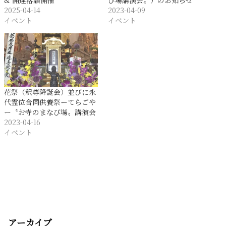
& 開運落語開催
び場講演会〟）のお知らせ
2025-04-14
2023-04-09
イベント
イベント
花祭（釈尊降誕会）並びに永
代霊位合同供養祭ーてらごや
ー〝お寺のまなび場〟講演会
2023-04-16
イベント
アーカイブ