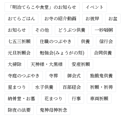
「明治てらこや食堂」のお知らせ
イベント
おてらごはん
お寺の紹介動画
お彼岸
お盆
お知らせ
その他
どうぶつ供養
一妙唱粥
七五三祈願
住職のつぶやき
供養
信行会
元旦祈願会
勉強会(みょうがの刻)
合同供養
大掃除
天神様・大黒様
安産祈願
寺庭のつぶやき
寺葬
御会式
施餓鬼供養
星まつり
水子供養
百部経会
祈願・祈祷
納骨堂・お墓
花まつり
行事
車両祈願
除夜の法要
鬼神母神祈念