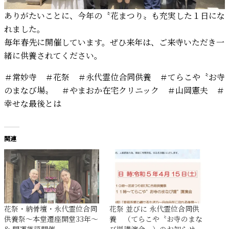
ありがたいことに、今年の〝花まつり〟も充実した１日にな
れました。
毎年春先に開催しています。ぜひ来年は、ご来寺いただき一
緒に供養されてください。
＃常妙寺 ＃花祭 ＃永代霊位合同供養 ＃てらこや〝お寺
のまなび場〟 ＃やまおか在宅クリニック ＃山岡憲夫 ＃
幸せな最後とは
関連
花祭・納骨壇・永代霊位合同
花祭 並びに 永代霊位合同供
供養祭〜本堂遷座開堂33年〜
養 （てらこや〝お寺のまな