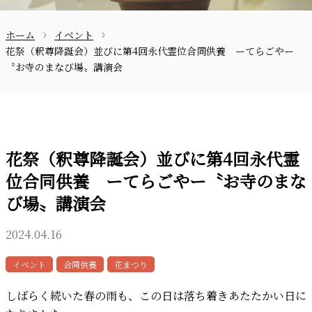
ホーム
イベント
お問合せ
花祭（釈尊降誕会）並びに第4回永代霊位合同供養 ーてらごやー
〝お寺のまなび場〟講演会
花祭（釈尊降誕会）並びに第4回永代霊
位合同供養 ーてらごやー〝お寺のまな
〒870-0133
び場〟講演会
2024.04.16
097-521-2585
イベント
合同供養
花まつり
しばらく続いた春の雨も、この日は落ち着きあたたかい日に