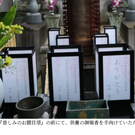
『慈しみのお題目塔』の前にて、供養の御焼香を手向けていた