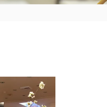
〒870-0133
097-521-2585