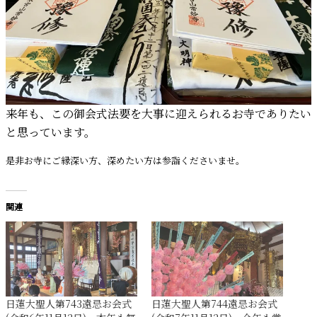
来年も、この御会式法要を大事に迎えられるお寺でありたい
と思っています。
是非お寺にご縁深い方、深めたい方は参詣くださいませ。
関連
日蓮大聖人第743遠忌お会式
日蓮大聖人第744遠忌お会式