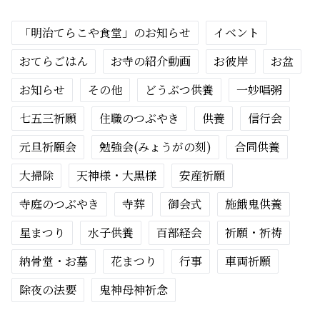
「明治てらこや食堂」のお知らせ
イベント
おてらごはん
お寺の紹介動画
お彼岸
お盆
お知らせ
その他
どうぶつ供養
一妙唱粥
七五三祈願
住職のつぶやき
供養
信行会
元旦祈願会
勉強会(みょうがの刻)
合同供養
大掃除
天神様・大黒様
安産祈願
寺庭のつぶやき
寺葬
御会式
施餓鬼供養
星まつり
水子供養
百部経会
祈願・祈祷
納骨堂・お墓
花まつり
行事
車両祈願
除夜の法要
鬼神母神祈念