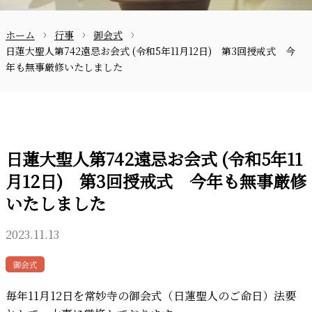
ホーム
行事
御会式
お問合せ
日蓮大聖人第742遠忌お会式 (令和5年11月12日) 第3回授戒式 今
年も無事厳修いたしました
日蓮大聖人第742遠忌お会式 (令和5年11
月12日) 第3回授戒式 今年も無事厳修
〒870-0133
いたしました
2023.11.13
097-521-2585
御会式
毎年11月12日を常妙寺の御会式（日蓮聖人のご命日）法要