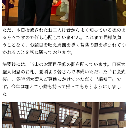
ただ、本日授戒されたお二人は昔からよく知っている徳のあ
る方々ですので何も心配していません。これまで同様気負
うことなく、お題目を唱え周囲を導く菩薩の道を歩まれてゆ
かれることを切に願っております。
法要後には、当山のお題目信仰の証を配っています。日蓮大
聖人報恩のお札、夏頃より皆さんで準備いただいた〝お会式
桜〟、冬時期大聖人ご尊像にかけていただく〝綿帽子〟で
す。今年は加えて小餅も持って帰ってもらうようにしまし
た。