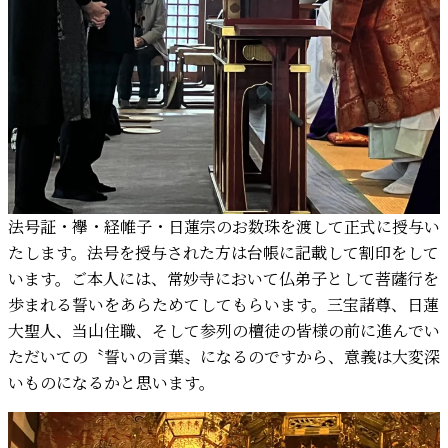
法号証・襷・経帷子・日蓮宗のお数珠を渡して正式に授与い
たします。法号を授与された方は台帳に記載して割印をして
います。ご本人には、常妙寺において仏弟子として菩薩行を
歩まれる誓いをあらためてしてもらいます。三宝諸尊、日蓮
大聖人、当山住職、そして参列の檀徒の皆様の前に進んでい
ただいての〝誓いの言葉〟になるのですから、意義は大変深
いものになるかと思います。