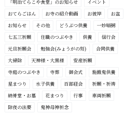
「明治てらこや食堂」のお知らせ
イベント
おてらごはん
お寺の紹介動画
お彼岸
お盆
お知らせ
その他
どうぶつ供養
一妙唱粥
七五三祈願
住職のつぶやき
供養
信行会
元旦祈願会
勉強会(みょうがの刻)
合同供養
大掃除
天神様・大黒様
安産祈願
寺庭のつぶやき
寺葬
御会式
施餓鬼供養
星まつり
水子供養
百部経会
祈願・祈祷
納骨堂・お墓
花まつり
行事
車両祈願
除夜の法要
鬼神母神祈念