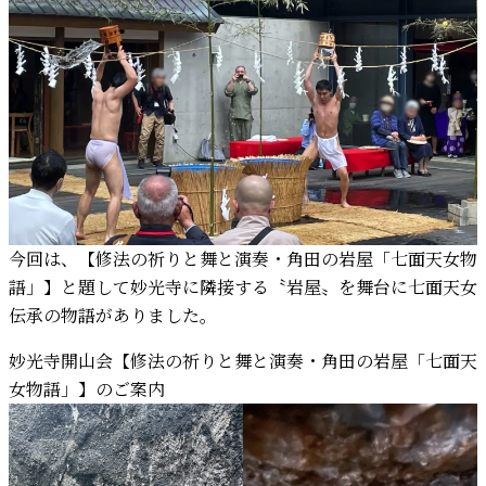
今回は、【修法の祈りと舞と演奏・角田の岩屋「七面天女物
語」】と題して妙光寺に隣接する〝岩屋〟を舞台に七面天女
伝承の物語がありました。
妙光寺開山会【修法の祈りと舞と演奏・角田の岩屋「七面天
女物語」】のご案内