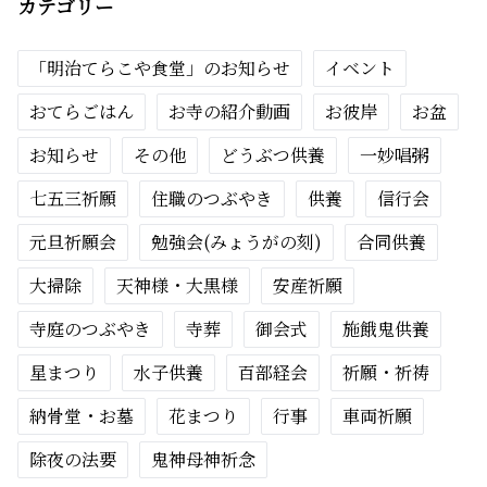
カテゴリー
「明治てらこや食堂」のお知らせ
イベント
おてらごはん
お寺の紹介動画
お彼岸
お盆
お知らせ
その他
どうぶつ供養
一妙唱粥
七五三祈願
住職のつぶやき
供養
信行会
元旦祈願会
勉強会(みょうがの刻)
合同供養
大掃除
天神様・大黒様
安産祈願
寺庭のつぶやき
寺葬
御会式
施餓鬼供養
星まつり
水子供養
百部経会
祈願・祈祷
納骨堂・お墓
花まつり
行事
車両祈願
除夜の法要
鬼神母神祈念