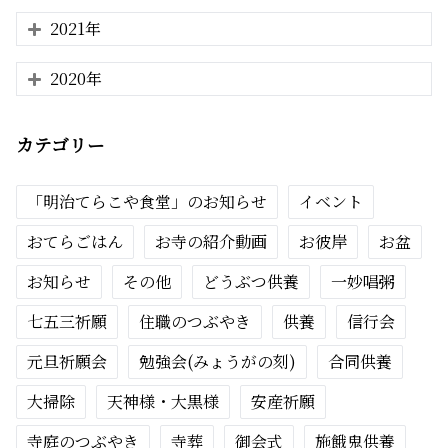
2021年
2020年
カテゴリー
「明治てらこや食堂」のお知らせ
イベント
おてらごはん
お寺の紹介動画
お彼岸
お盆
お知らせ
その他
どうぶつ供養
一妙唱粥
七五三祈願
住職のつぶやき
供養
信行会
元旦祈願会
勉強会(みょうがの刻)
合同供養
大掃除
天神様・大黒様
安産祈願
寺庭のつぶやき
寺葬
御会式
施餓鬼供養