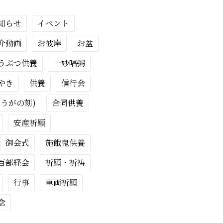
知らせ
イベント
介動画
お彼岸
お盆
うぶつ供養
一妙唱粥
やき
供養
信行会
ょうがの刻)
合同供養
安産祈願
御会式
施餓鬼供養
百部経会
祈願・祈祷
行事
車両祈願
念