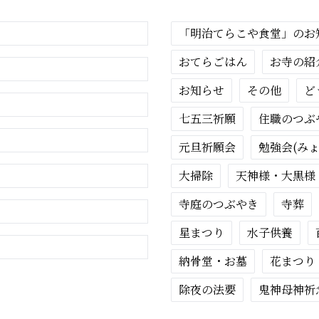
「明治てらこや食堂」のお
おてらごはん
お寺の紹
お知らせ
その他
ど
七五三祈願
住職のつぶ
元旦祈願会
勉強会(み
大掃除
天神様・大黒様
寺庭のつぶやき
寺葬
星まつり
水子供養
納骨堂・お墓
花まつり
除夜の法要
鬼神母神祈