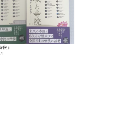
寺院』
21