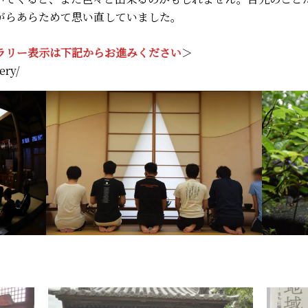
がらあらためて思い直していました。
ラリー表示は下記からお進みください
＞
ery/