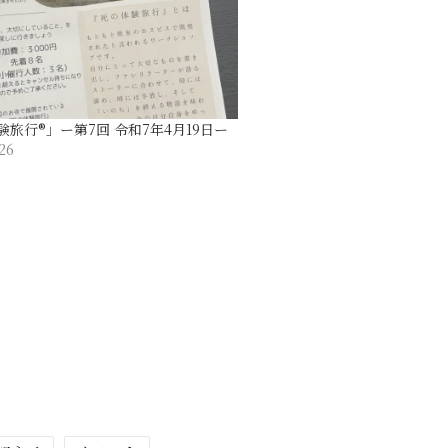
旅行®︎」ー第7回 令和7年4月19日ー
26