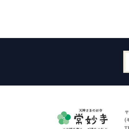
〒
(
T