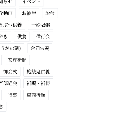
知らせ
イベント
介動画
お彼岸
お盆
うぶつ供養
一妙唱粥
やき
供養
信行会
ょうがの刻)
合同供養
安産祈願
御会式
施餓鬼供養
百部経会
祈願・祈祷
行事
車両祈願
念