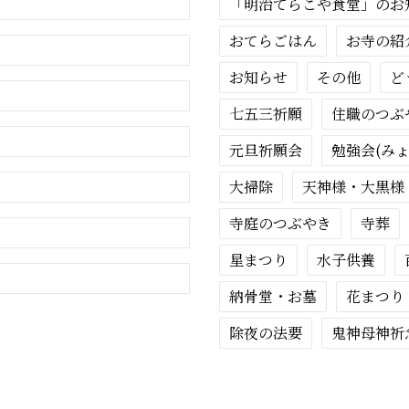
「明治てらこや食堂」のお
おてらごはん
お寺の紹
お知らせ
その他
ど
七五三祈願
住職のつぶ
元旦祈願会
勉強会(み
大掃除
天神様・大黒様
寺庭のつぶやき
寺葬
星まつり
水子供養
納骨堂・お墓
花まつり
除夜の法要
鬼神母神祈