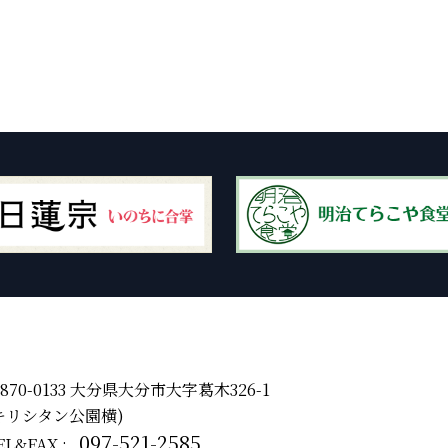
870-0133 大分県大分市大字葛木326-1
キリシタン公園横)
097-521-2585
EL&FAX :