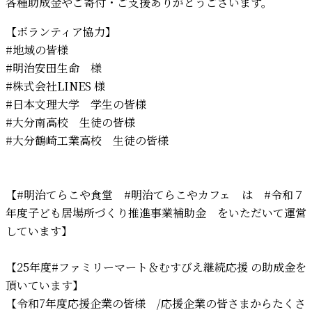
各種助成金やご寄付・ご支援ありがとうございます。
【ボランティア協力】
#地域の皆様
#明治安田生命
様
#株式会社LINES
様
#日本文理大学
学生の皆様
#大分南高校
生徒の皆様
#大分鶴崎工業高校
生徒の皆様
【
#明治てらこや食堂
#明治てらこやカフェ
は
#令和７
年度子ども居場所づくり推進事業補助金
をいただいて運営
しています】
【25年度#ファミリーマート＆むすびえ継続応援 の助成金を
頂いています】
【令和7年度応援企業の皆様 /応援企業の皆さまからたくさ