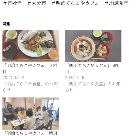
＃常妙寺 ＃大分市 ＃明治てらこやカフェ ＃地域食堂
関連
「明治てらこやカフェ」２回
「明治てらこやカフェ」5回
目
目
2023-05-12
2023-11-10
「明治てらこや食堂」のお知
「明治てらこや食堂」のお知
らせ
らせ
「明治てらこやカフェ」第14