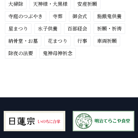
大掃除
天神様・大黒様
安産祈願
寺庭のつぶやき
寺葬
御会式
施餓鬼供養
星まつり
水子供養
百部経会
祈願・祈祷
納骨堂・お墓
花まつり
行事
車両祈願
除夜の法要
鬼神母神祈念