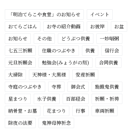
「明治てらこや食堂」のお知らせ
イベント
おてらごはん
お寺の紹介動画
お彼岸
お盆
お知らせ
その他
どうぶつ供養
一妙唱粥
七五三祈願
住職のつぶやき
供養
信行会
元旦祈願会
勉強会(みょうがの刻)
合同供養
大掃除
天神様・大黒様
安産祈願
寺庭のつぶやき
寺葬
御会式
施餓鬼供養
星まつり
水子供養
百部経会
祈願・祈祷
納骨堂・お墓
花まつり
行事
車両祈願
除夜の法要
鬼神母神祈念