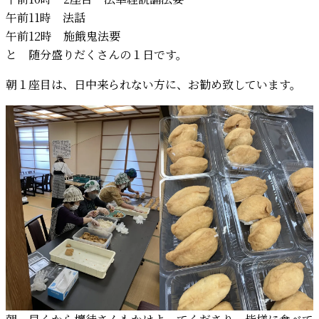
午前11時 法話
午前12時 施餓鬼法要
と 随分盛りだくさんの１日です。
朝１座目は、日中来られない方に、お勧め致しています。