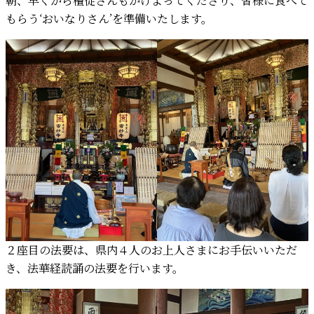
朝、早くから檀徒さんもかけよってくださり、皆様に食べて
もらう‘おいなりさん’を準備いたします。
２座目の法要は、県内４人のお上人さまにお手伝いいただ
き、法華経読誦の法要を行います。