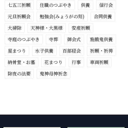
七五三祈願
住職のつぶやき
供養
信行会
元旦祈願会
勉強会(みょうがの刻)
合同供養
大掃除
天神様・大黒様
安産祈願
寺庭のつぶやき
寺葬
御会式
施餓鬼供養
星まつり
水子供養
百部経会
祈願・祈祷
納骨堂・お墓
花まつり
行事
車両祈願
除夜の法要
鬼神母神祈念