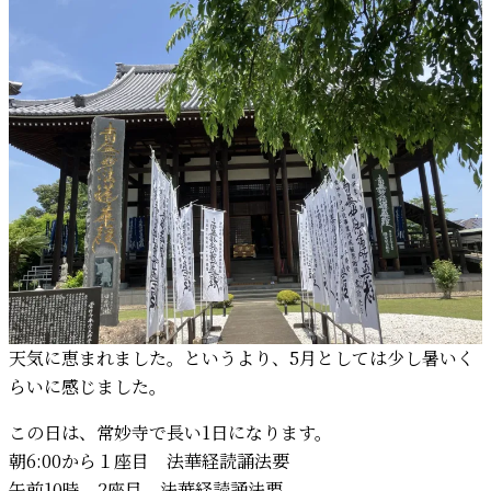
天気に恵まれました。というより、5月としては少し暑いく
らいに感じました。
この日は、常妙寺で長い1日になります。
朝6:00から１座目 法華経読誦法要
午前10時 2座目 法華経読誦法要