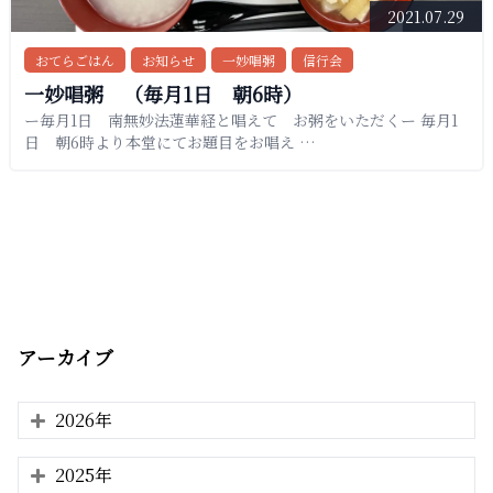
2021.07.29
おてらごはん
お知らせ
一妙唱粥
信行会
一妙唱粥 （毎月1日 朝6時）
ー毎月1日 南無妙法蓮華経と唱えて お粥をいただくー 毎月1
日 朝6時より本堂にてお題目をお唱え …
アーカイブ
2026年
2025年