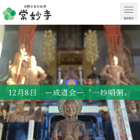
MENU
ホーム
常妙寺紹介
納骨堂・お墓
12月8日 ー成道会ー〝一妙唱粥〟
葬儀・供養・祈祷
ギャラリー
お知らせ