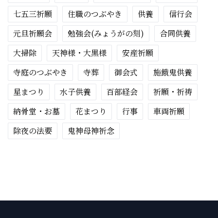
七五三祈願
住職のつぶやき
供養
信行会
元旦祈願会
勉強会(みょうがの刻)
合同供養
大掃除
天神様・大黒様
安産祈願
寺庭のつぶやき
寺葬
御会式
施餓鬼供養
星まつり
水子供養
百部経会
祈願・祈祷
納骨堂・お墓
花まつり
行事
車両祈願
除夜の法要
鬼神母神祈念