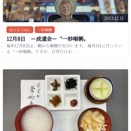
2023.12.11
おてらごはん
一妙唱粥
12月8日 ー成道会ー〝一妙唱粥〟
毎年12月8日は、朝から唱題行を行います。 毎月1日に行ってい
る〝一妙唱粥〟ですが、12月だけお …