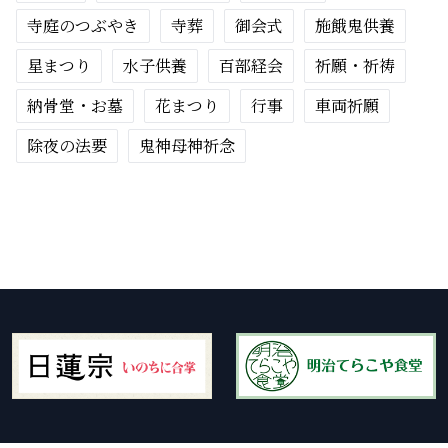
寺庭のつぶやき
寺葬
御会式
施餓鬼供養
星まつり
水子供養
百部経会
祈願・祈祷
納骨堂・お墓
花まつり
行事
車両祈願
除夜の法要
鬼神母神祈念