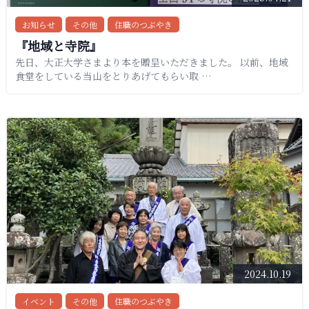
お知らせ
その他
住職のつぶやき
『地域と寺院』
先日、大正大学さまより本を贈呈いただきました。 以前、地域
食堂をしている当山をとりあげてもらい取 …
2024.10.19
イベント
その他
住職のつぶやき