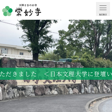
MENU
ホーム
常妙寺紹介
納骨堂・お墓
ただきました ＜日本文理大学に登壇
葬儀・供養・祈祷
ギャラリー
お知らせ