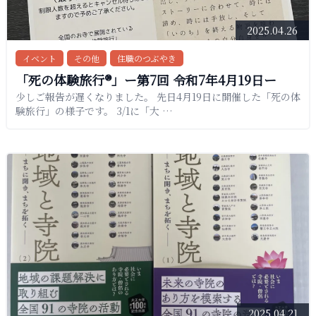
2025.04.26
イベント
その他
住職のつぶやき
「死の体験旅行®︎」ー第7回 令和7年4月19日ー
少しご報告が遅くなりました。 先日4月19日に開催した「死の体
験旅行」の様子です。 3/1に「大 …
2025.04.21