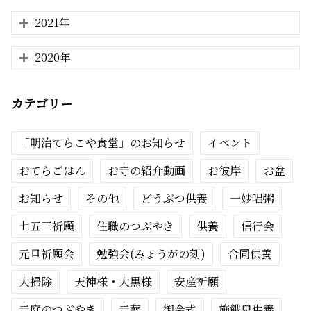
2021年
2020年
カテゴリー
「明治てらこや食堂」のお知らせ
イベント
おてらごはん
お寺の紹介動画
お彼岸
お盆
お知らせ
その他
どうぶつ供養
一妙唱粥
七五三祈願
住職のつぶやき
供養
信行会
元旦祈願会
勉強会(みょうがの刻)
合同供養
大掃除
天神様・大黒様
安産祈願
寺庭のつぶやき
寺葬
御会式
施餓鬼供養