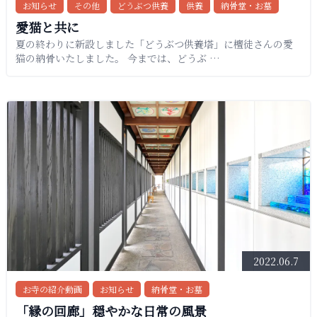
お知らせ
その他
どうぶつ供養
供養
納骨堂・お墓
愛猫と共に
夏の終わりに新設しました「どうぶつ供養塔」に檀徒さんの愛
猫の納骨いたしました。 今までは、どうぶ …
2022.06.7
お寺の紹介動画
お知らせ
納骨堂・お墓
「縁の回廊」穏やかな日常の風景