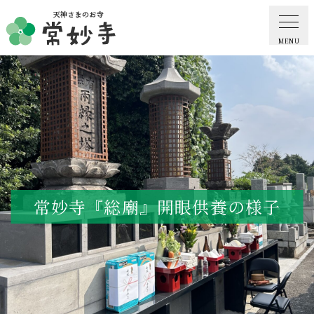
MENU
ホーム
常妙寺紹介
納骨堂・お墓
常妙寺『総廟』開眼供養の様子
葬儀・供養・祈祷
ギャラリー
お知らせ