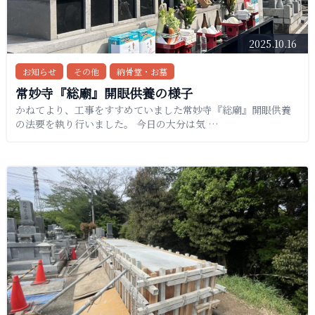
2025.10.16
お知らせ
その他
納骨堂・お墓
常妙寺『総廟』開眼供養の様子
かねてより、工事をすすめていました常妙寺『総廟』開眼供養
の法要を執り行いました。 今日の大分は気 …