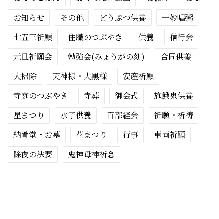
お知らせ
その他
どうぶつ供養
一妙唱粥
七五三祈願
住職のつぶやき
供養
信行会
元旦祈願会
勉強会(みょうがの刻)
合同供養
大掃除
天神様・大黒様
安産祈願
寺庭のつぶやき
寺葬
御会式
施餓鬼供養
星まつり
水子供養
百部経会
祈願・祈祷
納骨堂・お墓
花まつり
行事
車両祈願
除夜の法要
鬼神母神祈念