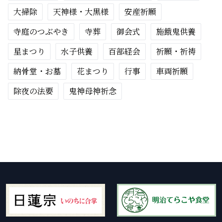
大掃除
天神様・大黒様
安産祈願
寺庭のつぶやき
寺葬
御会式
施餓鬼供養
星まつり
水子供養
百部経会
祈願・祈祷
納骨堂・お墓
花まつり
行事
車両祈願
除夜の法要
鬼神母神祈念