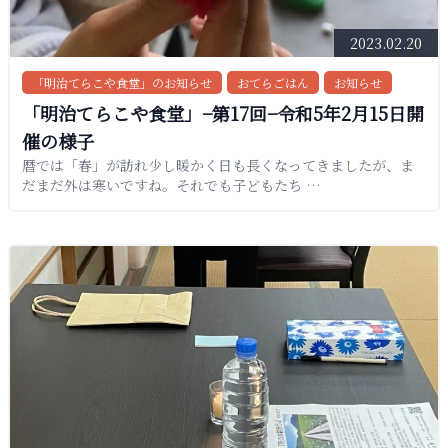
2023.02.20
「明治てらこや食堂」のお知らせ
おてらごはん
お知らせ
「明治てらこや食堂」−第17回−令和5年2月15日開
催の様子
暦では「春」が訪れ少し暖かく日も長くなってきましたが、ま
だまだ外は寒いですね。それでも子どもたち …