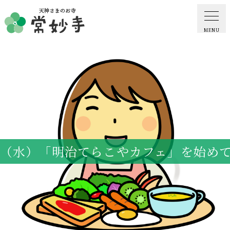
MENU
ホーム
常妙寺紹介
納骨堂・お墓
日（水）「明治てらこやカフェ」を始め
葬儀・供養・祈祷
ギャラリー
お知らせ