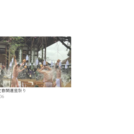
立春開運星祭り
06