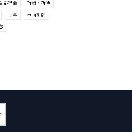
百部経会
祈願・祈祷
行事
車両祈願
念