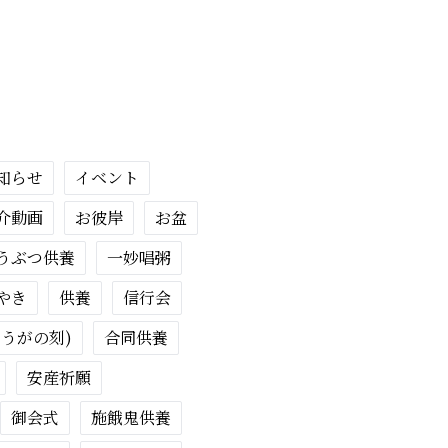
知らせ
イベント
介動画
お彼岸
お盆
うぶつ供養
一妙唱粥
やき
供養
信行会
ょうがの刻)
合同供養
安産祈願
御会式
施餓鬼供養