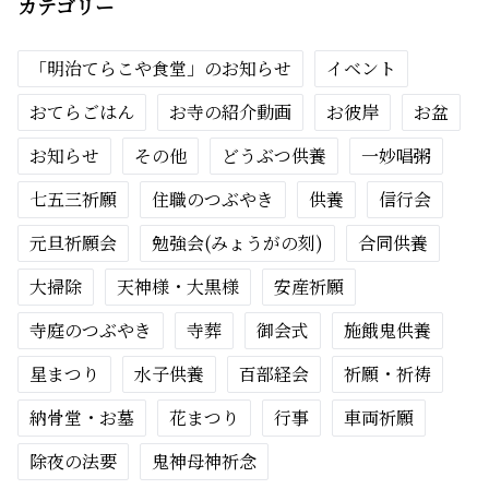
カテゴリー
「明治てらこや食堂」のお知らせ
イベント
おてらごはん
お寺の紹介動画
お彼岸
お盆
お知らせ
その他
どうぶつ供養
一妙唱粥
七五三祈願
住職のつぶやき
供養
信行会
元旦祈願会
勉強会(みょうがの刻)
合同供養
大掃除
天神様・大黒様
安産祈願
寺庭のつぶやき
寺葬
御会式
施餓鬼供養
星まつり
水子供養
百部経会
祈願・祈祷
納骨堂・お墓
花まつり
行事
車両祈願
除夜の法要
鬼神母神祈念